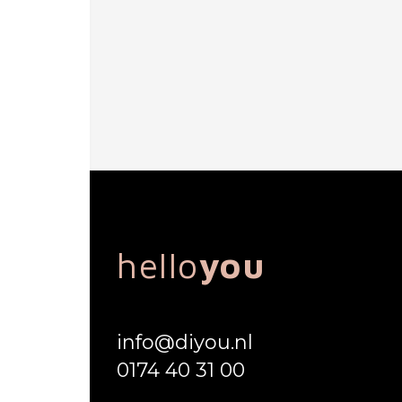
hello
you
info@diyou.nl
0174 40 31 00