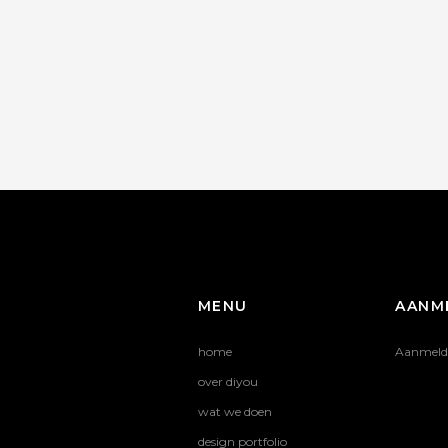
MENU
AANM
home
Aanmeld
over diyou
wat we doen
design portfolio