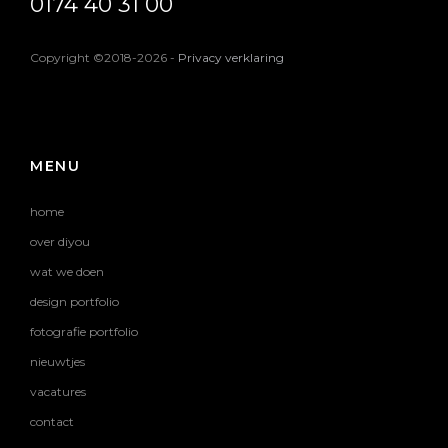
0174 40 31 00
Copyright ©2018-2026
-
Privacy verklaring
MENU
home
over diyou
wat we doen
design portfolio
fotografie portfolio
nieuwtjes
vacatures
contact