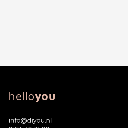
hello
you
info@diyou.nl