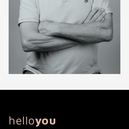
hello
you