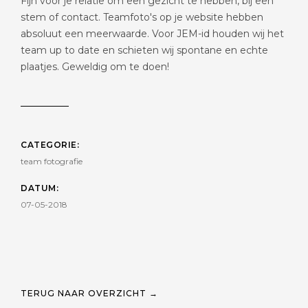
Fijn voor je relatie om een gezicht te hebben, bij een
stem of contact. Teamfoto's op je website hebben
absoluut een meerwaarde. Voor JEM-id houden wij het
team up to date en schieten wij spontane en echte
plaatjes. Geweldig om te doen!
CATEGORIE:
team fotografie
DATUM:
07-05-2018
TERUG NAAR OVERZICHT →